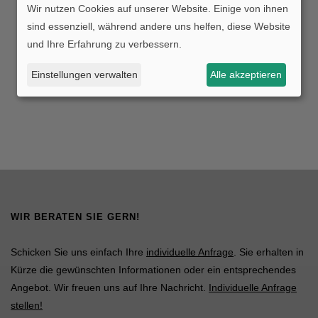
Wir nutzen Cookies auf unserer Website. Einige von ihnen
sind essenziell, während andere uns helfen, diese Website
und Ihre Erfahrung zu verbessern.
Einstellungen verwalten
Alle akzeptieren
WIR BERATEN SIE GERN!
Schicken Sie uns einfach Ihre
individuelle Anfrage
. Sie erhalten in
Kürze die gewünschten Informationen oder ein entsprechendes
Angebot. Wir freuen uns auf Ihre Nachricht.
Individuelle Anfrage
stellen!