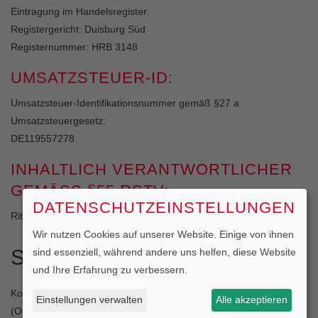
Eintragung im Handelsregister.
Registergericht: Duisburg Süd
Registernummer: HRB 3148
UMSATZSTEUER-ID:
Umsatzsteuer-Identifikationsnummer gemäß §27 a
Umsatzsteuergesetz:
DE119557278
INHALTLICH VERANTWORTLICHER
GEMÄSS §55 RSTV:
DATENSCHUTZEINSTELLUNGEN
Rita Stein, Karl Heinz Frenzel (Anschrift wie oben)
Wir nutzen Cookies auf unserer Website. Einige von ihnen
STREITBEILEGUNG
sind essenziell, während andere uns helfen, diese Website
und Ihre Erfahrung zu verbessern.
Kontaktdaten der Beschwerde- und Schlichtungsstelle
Einstellungen verwalten
Alle akzeptieren
(Ombudsmann) für Versicherungsvermittlungen: