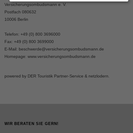
Versicherungsombudsmann e. V.
Postfach 080632
10006 Berlin
Telefon: +49 (0) 800 3696000
Fax: +49 (0) 800 3699000
E-Mail:
beschwerde@versicherungsombudsmann.de
Homepage:
www.versicherungsombudsmann.de
powered by
DER Touristik Partner-Service
&
netzlodern
.
WIR BERATEN SIE GERN!